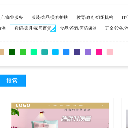
地产/商业服务
服装/饰品/美容护肤
教育/政府/组织机构
I
牧渔
数码/家具/家居百货
食品/茶酒/医药保健
五金/设备/