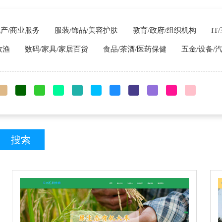
地产/商业服务
服装/饰品/美容护肤
教育/政府/组织机构
I
牧渔
数码/家具/家居百货
食品/茶酒/医药保健
五金/设备/