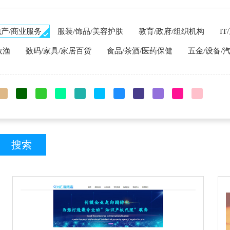
地产/商业服务
服装/饰品/美容护肤
教育/政府/组织机构
I
牧渔
数码/家具/家居百货
食品/茶酒/医药保健
五金/设备/