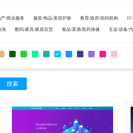
地产/商业服务
服装/饰品/美容护肤
教育/政府/组织机构
I
牧渔
数码/家具/家居百货
食品/茶酒/医药保健
五金/设备/